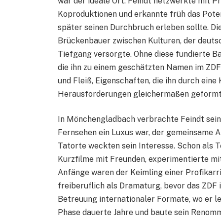
war der ideale Ort. Feindt netzwerkte mit Pr
Koproduktionen und erkannte früh das Potenz
später seinen Durchbruch erleben sollte. Di
Brückenbauer zwischen Kulturen, der deuts
Tiefgang versorgte. Ohne diese fundierte Ba
die ihn zu einem geschätzten Namen im ZDF
und Fleiß, Eigenschaften, die ihn durch eine
Herausforderungen gleichermaßen geformt
In Mönchengladbach verbrachte Feindt seine 
Fernsehen ein Luxus war, der gemeinsame Ab
Tatorte weckten sein Interesse. Schon als 
Kurzfilme mit Freunden, experimentierte mi
Anfänge waren der Keimling einer Profikarr
freiberuflich als Dramaturg, bevor das ZDF 
Betreuung internationaler Formate, wo er l
Phase dauerte Jahre und baute sein Renomm