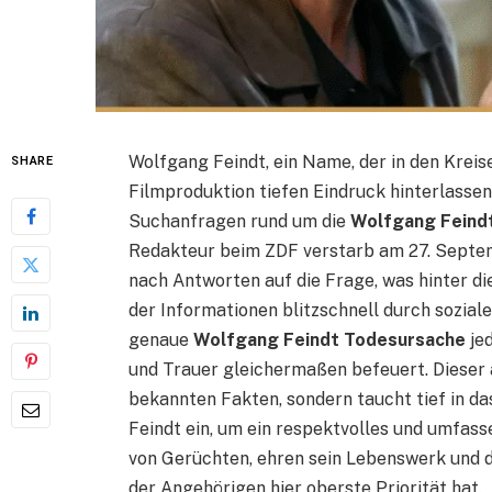
Wolfgang Feindt, ein Name, der in den Krei
SHARE
Filmproduktion tiefen Eindruck hinterlassen
Suchanfragen rund um die
Wolfgang Feind
Redakteur beim ZDF verstarb am 27. Septemb
nach Antworten auf die Frage, was hinter die
der Informationen blitzschnell durch sozial
genaue
Wolfgang Feindt Todesursache
je
und Trauer gleichermaßen befeuert. Dieser a
bekannten Fakten, sondern taucht tief in d
Feindt ein, um ein respektvolles und umfass
von Gerüchten, ehren sein Lebenswerk und d
der Angehörigen hier oberste Priorität hat.