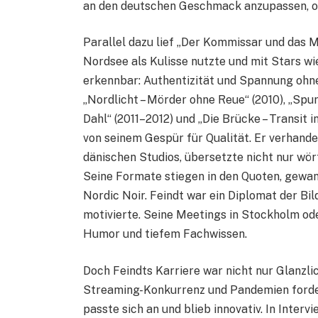
an den deutschen Geschmack anzupassen, oh
Parallel dazu lief „Der Kommissar und das M
Nordsee als Kulisse nutzte und mit Stars wi
erkennbar: Authentizität und Spannung ohn
„Nordlicht – Mörder ohne Reue“ (2010), „Spur
Dahl“ (2011–2012) und „Die Brücke – Transit 
von seinem Gespür für Qualität. Er verhand
dänischen Studios, übersetzte nicht nur wört
Seine Formate stiegen in den Quoten, gewan
Nordic Noir. Feindt war ein Diplomat der B
motivierte. Seine Meetings in Stockholm od
Humor und tiefem Fachwissen.
Doch Feindts Karriere war nicht nur Glanzli
Streaming-Konkurrenz und Pandemien fordert
passte sich an und blieb innovativ. In Interv