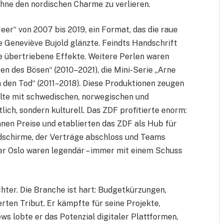
ne den nordischen Charme zu verlieren.
eer“ von 2007 bis 2019, ein Format, das die raue
e Geneviève Bujold glänzte. Feindts Handschrift
e übertriebene Effekte. Weitere Perlen waren
en des Bösen“ (2010–2021), die Mini-Serie „Arne
in den Tod“ (2011–2018). Diese Produktionen zeugen
elte mit schwedischen, norwegischen und
lich, sondern kulturell. Das ZDF profitierte enorm:
nen Preise und etablierten das ZDF als Hub für
ildschirme, der Verträge abschloss und Teams
er Oslo waren legendär – immer mit einem Schuss
chter. Die Branche ist hart: Budgetkürzungen,
en Tribut. Er kämpfte für seine Projekte,
iews lobte er das Potenzial digitaler Plattformen,