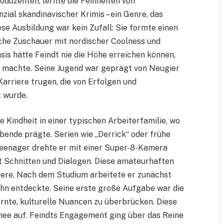
oduzenten, lernte die Feinheiten von
ial skandinavischer Krimis – ein Genre, das
ese Ausbildung war kein Zufall: Sie formte einen
che Zuschauer mit nordischer Coolness und
sis hätte Feindt nie die Höhe erreichen können,
 machte. Seine Jugend war geprägt von Neugier
 Karriere trugen, die von Erfolgen und
 wurde.
Kindheit in einer typischen Arbeiterfamilie, wo
ende prägte. Serien wie „Derrick“ oder frühe
Teenager drehte er mit einer Super-8-Kamera
t Schnitten und Dialogen. Diese amateurhaften
iere. Nach dem Studium arbeitete er zunächst
ihn entdeckte. Seine erste große Aufgabe war die
ernte, kulturelle Nuancen zu überbrücken. Diese
ee auf. Feindts Engagement ging über das Reine