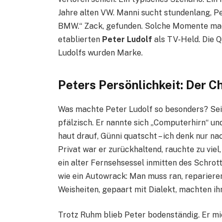
Jahre alten VW. Manni sucht stundenlang, P
BMW.“ Zack, gefunden. Solche Momente mac
etablierten
Peter Ludolf
als TV-Held. Die Q
Ludolfs wurden Marke.
Peters Persönlichkeit: Der C
Was machte Peter Ludolf so besonders? Sein
pfälzisch. Er nannte sich „Computerhirn“ un
haut drauf, Günni quatscht – ich denk nur na
Privat war er zurückhaltend, rauchte zu viel
ein alter Fernsehsessel inmitten des Schrott
wie ein Autowrack: Man muss ran, reparieren
Weisheiten, gepaart mit Dialekt, machten ih
Trotz Ruhm blieb Peter bodenständig. Er mie