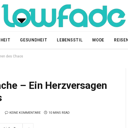
HEIT
GESUNDHEIT
LEBENSSTIL
MODE
REISE
hren des Chaos
ache – Ein Herzversagen
s
KEINE KOMMENTARE
10 MINS READ