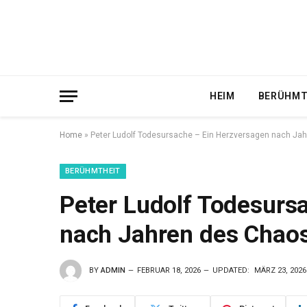
HEIM
BERÜHMT
Home
»
Peter Ludolf Todesursache – Ein Herzversagen nach Ja
BERÜHMTHEIT
Peter Ludolf Todesurs
nach Jahren des Chao
BY
ADMIN
FEBRUAR 18, 2026
UPDATED:
MÄRZ 23, 2026