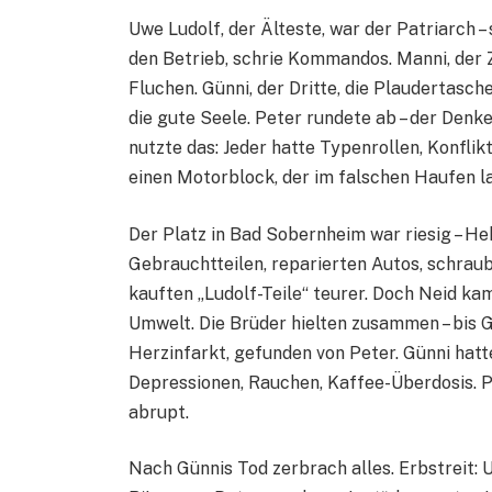
Uwe Ludolf, der Älteste, war der Patriarch – 
den Betrieb, schrie Kommandos. Manni, der
Fluchen. Günni, der Dritte, die Plaudertasch
die gute Seele. Peter rundete ab – der Den
nutzte das: Jeder hatte Typenrollen, Konflik
einen Motorblock, der im falschen Haufen la
Der Platz in Bad Sobernheim war riesig – He
Gebrauchtteilen, reparierten Autos, schra
kauften „Ludolf-Teile“ teurer. Doch Neid k
Umwelt. Die Brüder hielten zusammen – bis 
Herzinfarkt, gefunden von Peter. Günni hatt
Depressionen, Rauchen, Kaffee-Überdosis. Pe
abrupt.
Nach Günnis Tod zerbrach alles. Erbstreit: