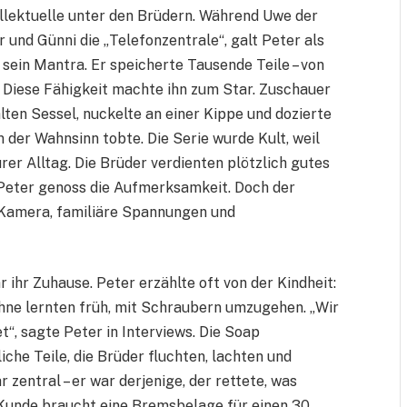
ellektuelle unter den Brüdern. Während Uwe der
und Günni die „Telefonzentrale“, galt Peter als
 sein Mantra. Er speicherte Tausende Teile – von
 Diese Fähigkeit machte ihn zum Star. Zuschauer
alten Sessel, nuckelte an einer Kippe und dozierte
der Wahnsinn tobte. Die Serie wurde Kult, weil
urer Alltag. Die Brüder verdienten plötzlich gutes
 Peter genoss die Aufmerksamkeit. Doch der
 Kamera, familiäre Spannungen und
r ihr Zuhause. Peter erzählte oft von der Kindheit:
öhne lernten früh, mit Schraubern umzugehen. „Wir
“, sagte Peter in Interviews. Die Soap
che Teile, die Brüder fluchten, lachten und
 zentral – er war derjenige, der rettete, was
n Kunde braucht eine Bremsbelage für einen 30