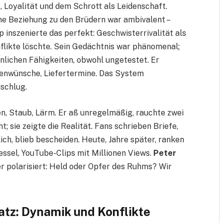
 Loyalität und dem Schrott als Leidenschaft.
eine Beziehung zu den Brüdern war ambivalent –
p inszenierte das perfekt: Geschwisterrivalität als
flikte löschte. Sein Gedächtnis war phänomenal;
lichen Fähigkeiten, obwohl ungetestet. Er
ndenwünsche, Liefertermine. Das System
uschlug.
n, Staub, Lärm. Er aß unregelmäßig, rauchte zwei
t; sie zeigte die Realität. Fans schrieben Briefe,
ch, blieb bescheiden. Heute, Jahre später, ranken
ssel, YouTube-Clips mit Millionen Views.
Peter
er polarisiert: Held oder Opfer des Ruhms? Wir
atz: Dynamik und Konflikte