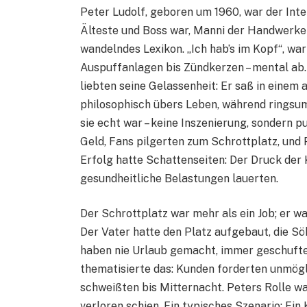
Peter Ludolf, geboren um 1960, war der Int
Älteste und Boss war, Manni der Handwerker 
wandelndes Lexikon. „Ich hab’s im Kopf“, war
Auspuffanlagen bis Zündkerzen – mental ab.
liebten seine Gelassenheit: Er saß in einem 
philosophisch übers Leben, während ringsum 
sie echt war – keine Inszenierung, sondern p
Geld, Fans pilgerten zum Schrottplatz, und
Erfolg hatte Schattenseiten: Der Druck der
gesundheitliche Belastungen lauerten.
Der Schrottplatz war mehr als ein Job; er wa
Der Vater hatte den Platz aufgebaut, die S
haben nie Urlaub gemacht, immer geschuftet
thematisierte das: Kunden forderten unmögli
schweißten bis Mitternacht. Peters Rolle war
verloren schien. Ein typisches Szenario: Ei