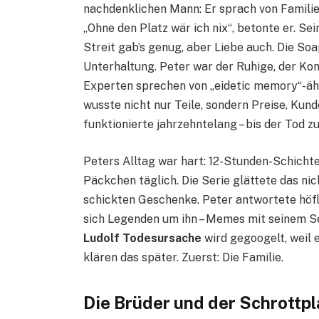
nachdenklichen Mann: Er sprach von Familie,
„Ohne den Platz wär ich nix“, betonte er. S
Streit gab’s genug, aber Liebe auch. Die Soa
Unterhaltung. Peter war der Ruhige, der Kon
Experten sprechen von „eidetic memory“-ähn
wusste nicht nur Teile, sondern Preise, Ku
funktionierte jahrzehntelang – bis der Tod z
Peters Alltag war hart: 12-Stunden-Schichte
Päckchen täglich. Die Serie glättete das nich
schickten Geschenke. Peter antwortete höfli
sich Legenden um ihn – Memes mit seinem Se
Ludolf Todesursache
wird gegoogelt, weil 
klären das später. Zuerst: Die Familie.
Die Brüder und der Schrottpl