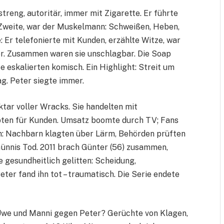
streng, autoritär, immer mit Zigarette. Er führte
 Zweite, war der Muskelmann: Schweißen, Heben,
e: Er telefonierte mit Kunden, erzählte Witze, war
ker. Zusammen waren sie unschlagbar. Die Soap
te eskalierten komisch. Ein Highlight: Streit um
g. Peter siegte immer.
ktar voller Wracks. Sie handelten mit
ubten für Kunden. Umsatz boomte durch TV; Fans
am: Nachbarn klagten über Lärm, Behörden prüften
Günnis Tod. 2011 brach Günter (56) zusammen,
e gesundheitlich gelitten: Scheidung,
ter fand ihn tot – traumatisch. Die Serie endete
 Uwe und Manni gegen Peter? Gerüchte von Klagen,