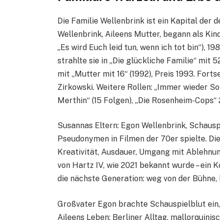
Die Familie Wellenbrink ist ein Kapital de
Wellenbrink, Aileens Mutter, begann als Kind
„Es wird Euch leid tun, wenn ich tot bin“), 1
strahlte sie in „Die glückliche Familie“ mit 
mit „Mutter mit 16“ (1992), Preis 1993. For
Zirkowski. Weitere Rollen: „Immer wieder So
Merthin“ (15 Folgen), „Die Rosenheim-Cops“
Susannas Eltern: Egon Wellenbrink, Schausp
Pseudonymen in Filmen der 70er spielte. Di
Kreativität, Ausdauer, Umgang mit Ablehnung
von Hartz IV, wie 2021 bekannt wurde – ein 
die nächste Generation: weg von der Bühne, 
Großvater Egon brachte Schauspielblut ein
Aileens Leben: Berliner Alltag, mallorquinis