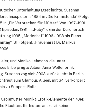
r deutschen Unterhaltungsgeschichte. Susanna
erschauspielerin: 1984 in „Die Krimistunde“ (Folge
985 in „Ein Verbrechen für Mütter“. Von 1987–1991
52 Episoden. 1991 in „Ruby“, dann der Durchbruch
tsetzung 1995, „Marienhof“ 1996–1998 als Elena
nntag“ (31 Folgen), „Frauenarzt Dr. Markus
 2006.
ieler, und Monika Lehmann, die unter
eses Erbe prägte Aileen Anna Wellenbrink:
. Susanna zog sich 2008 zurück, lebt in Berlin
Kontrast zum Glamour. Aileen, mit 34, verkörpert
hin zu Support-Rolle.
, Großmutter Monika Erotik-Elemente der 70er.
che Fluchten. Ihr Instagram zeigt keine