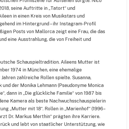
deutschen Promiszene für Aufsehen sorgte. Nico
018, seine Auftritte in „Tatort“ und
Aileen in einen Kreis von Musikstars und
tgehend im Hintergrund – ihr Instagram-Profil
ßigen Posts von Mallorca zeigt eine Frau, die das
und eine Ausstrahlung, die von Freiheit und
deutsche Schauspieltradition. Aileens Mutter ist
mber 1974 in München, eine ehemalige
 Jahren zahlreiche Rollen spielte. Susanna,
nk und der Monika Lehmann (Pseudonyme Monica
e“, dann in „Die glückliche Familie“ von 1987 bis
oldene Kamera als beste Nachwuchsschauspielerin
zung „Mutter mit 18“. Rollen in „Marienhof“ (1996–
rzt Dr. Markus Merthin“ prägten ihre Karriere.
urück und lebt von staatlicher Unterstützung, wie