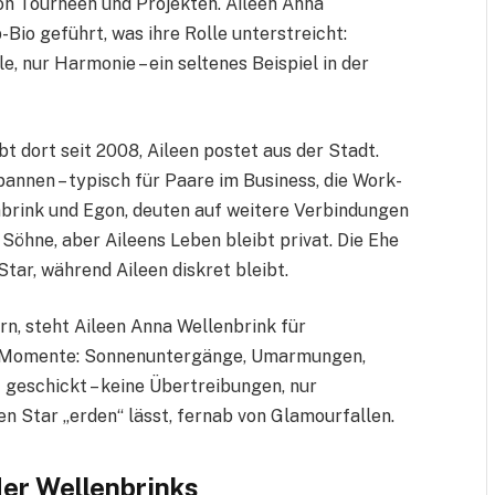
von Tourneen und Projekten. Aileen Anna
Bio geführt, was ihre Rolle unterstreicht:
e, nur Harmonie – ein seltenes Beispiel in der
bt dort seit 2008, Aileen postet aus der Stadt.
pannen – typisch für Paare im Business, die Work-
enbrink und Egon, deuten auf weitere Verbindungen
 Söhne, aber Aileens Leben bleibt privat. Die Ehe
Star, während Aileen diskret bleibt.
rn, steht Aileen Anna Wellenbrink für
che Momente: Sonnenuntergänge, Umarmungen,
t geschickt – keine Übertreibungen, nur
 den Star „erden“ lässt, fernab von Glamourfallen.
der Wellenbrinks