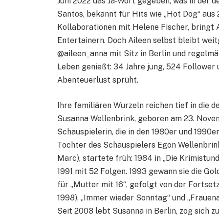
Juni 2022 das Ja-Wort gegeben, was in der 
Santos, bekannt für Hits wie „Hot Dog“ aus 2
Kollaborationen mit Helene Fischer, bringt 
Entertainern. Doch Aileen selbst bleibt wei
@aileen_anna mit Sitz in Berlin und regelmä
Leben genießt: 34 Jahre jung, 524 Follower 
Abenteuerlust sprüht.
Ihre familiären Wurzeln reichen tief in die 
Susanna Wellenbrink, geboren am 23. Nove
Schauspielerin, die in den 1980er und 1990er
Tochter des Schauspielers Egon Wellenbri
Marc), startete früh: 1984 in „Die Krimistund
1991 mit 52 Folgen. 1993 gewann sie die G
für „Mutter mit 16“, gefolgt von der Fortset
1998), „Immer wieder Sonntag“ und „Frauena
Seit 2008 lebt Susanna in Berlin, zog sich z