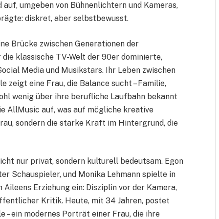
ld auf, umgeben von Bühnenlichtern und Kameras,
prägte: diskret, aber selbstbewusst.
eine Brücke zwischen Generationen der
die klassische TV-Welt der 90er dominierte,
 Social Media und Musikstars. Ihr Leben zwischen
e zeigt eine Frau, die Balance sucht – Familie,
wohl wenig über ihre berufliche Laufbahn bekannt
e AllMusic auf, was auf mögliche kreative
frau, sondern die starke Kraft im Hintergrund, die
icht nur privat, sondern kulturell bedeutsam. Egon
rter Schauspieler, und Monika Lehmann spielte in
n Aileens Erziehung ein: Disziplin vor der Kamera,
fentlicher Kritik. Heute, mit 34 Jahren, postet
e – ein modernes Porträt einer Frau, die ihre